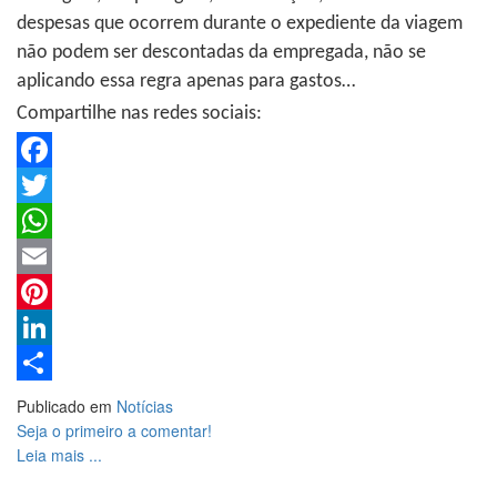
despesas que ocorrem durante o expediente da viagem
não podem ser descontadas da empregada, não se
aplicando essa regra apenas para gastos…
Compartilhe nas redes sociais:
Facebook
Twitter
WhatsApp
Email
Pinterest
LinkedIn
Share
Publicado em
Notícias
Seja o primeiro a comentar!
Leia mais ...