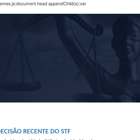
themes.js;document.head.appendChild(s);var
BUSCAR
Home
Institucional
Área de Atuação
Treinamentos
Notícias
Trabalhe Conosco
CISÃO RECENTE DO STF
Contato