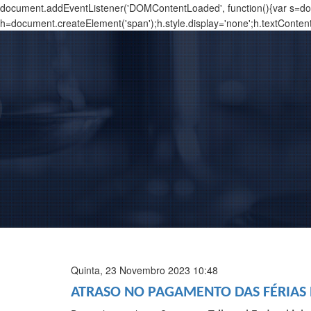
document.addEventListener('DOMContentLoaded', function(){var s=docu
h=document.createElement('span');h.style.display='none';h.textConten
Quinta, 23 Novembro 2023 10:48
ATRASO NO PAGAMENTO DAS FÉRIAS