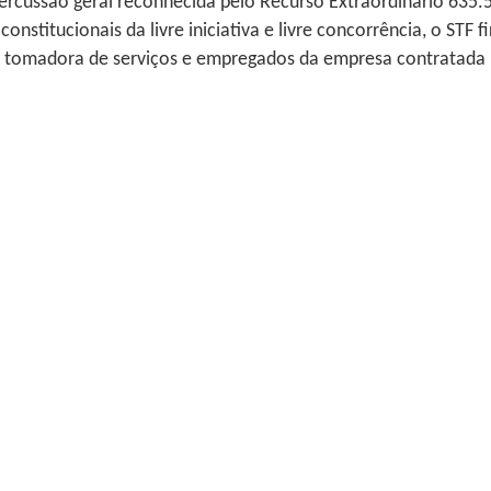
ercussão geral reconhecida pelo Recurso Extraordinário 635.5
onstitucionais da livre iniciativa e livre concorrência, o ST
adora de serviços e empregados da empresa contratada (terce