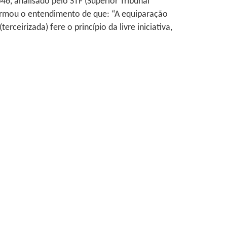
46, analisado pelo STF (Superior Tribunal
F firmou o entendimento de que: “A equiparação
irizada) fere o princípio da livre iniciativa,