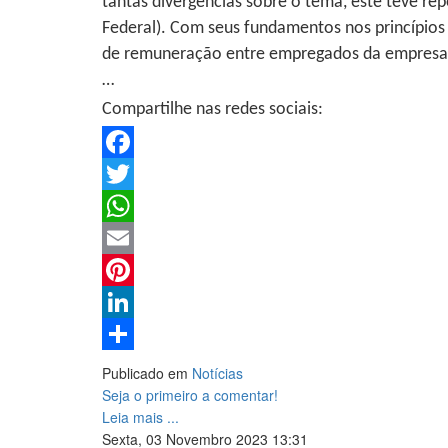
tantas divergências sobre o tema, este teve rep
Federal). Com seus fundamentos nos princípios c
de remuneração entre empregados da empresa tom
…
Compartilhe nas redes sociais:
Facebook
Twitter
WhatsApp
Email
Pinterest
LinkedIn
Share
Publicado em
Notícias
Seja o primeiro a comentar!
Leia mais ...
Sexta, 03 Novembro 2023 13:31