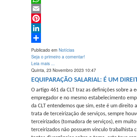
WhatsApp
Email
Pinterest
LinkedIn
Share
Publicado em
Notícias
Seja o primeiro a comentar!
Leia mais ...
Quinta, 23 Novembro 2023 10:47
EQUIPARAÇÃO SALARIAL: É UM DIRE
O artigo 461 da CLT traz as definições sobre a 
empregador e no mesmo estabelecimento empresari
da CLT entendemos que sim, este é um direit
trata de terceirização de serviços, sempre hou
terceirizados (tomadora de serviços), em muitos
terceirizados não possuem vínculo trabalhista