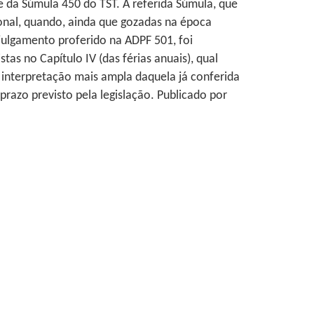
 da Súmula 450 do TST. A referida Súmula, que
onal, quando, ainda que gozadas na época
julgamento proferido na ADPF 501, foi
s no Capítulo IV (das férias anuais), qual
r interpretação mais ampla daquela já conferida
prazo previsto pela legislação. Publicado por