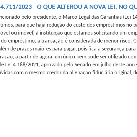
4.711/2023 - O QUE ALTEROU A NOVA LEI, NO 
ancionado pelo presidente, o Marco Legal das Garantias (Lei 14.
timos, para que haja redução do custo dos empréstimos no paí
el ou imóvel) à instituição que estamos solicitando um empr
 empréstimo, a transação é considerada de menor risco. Com
além de prazos maiores para pagar, pois fica a segurança para
teração, a partir de agora, um único bem pode ser utilizado c
de Lei 4.188/2021, aprovado pelo Senado em julho deste ano
vidas com o mesmo credor da alienação fiduciária original, de