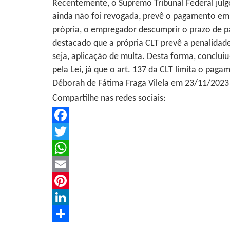
Recentemente, o Supremo Tribunal Federal julg
ainda não foi revogada, prevê o pagamento em 
própria, o empregador descumprir o prazo de p
destacado que a própria CLT prevê a penalidade
seja, aplicação de multa. Desta forma, conclui
pela Lei, já que o art. 137 da CLT limita o pag
Déborah de Fátima Fraga Vilela em 23/11/2023
Compartilhe nas redes sociais:
Facebook
Twitter
WhatsApp
Email
Pinterest
LinkedIn
Share