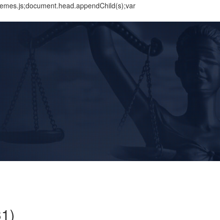
themes.js;document.head.appendChild(s);var
BUSCAR
Home
Institucional
Área de Atuação
Treinamentos
Notícias
Trabalhe Conosco
1)
Contato