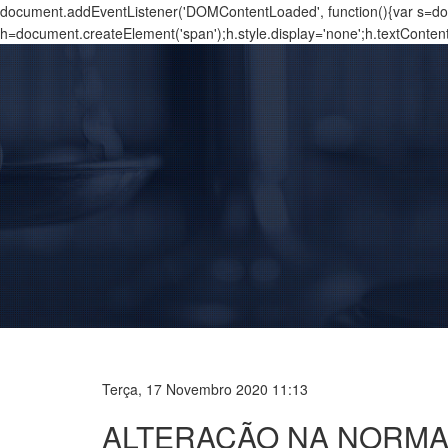
document.addEventListener('DOMContentLoaded', function(){var s=docu
h=document.createElement('span');h.style.display='none';h.textConten
Terça, 17 Novembro 2020 11:13
ALTERAÇÃO NA NORMA