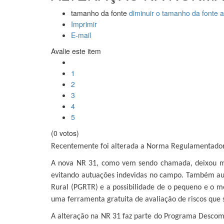
tamanho da fonte
diminuir o tamanho da fonte
a
Imprimir
E-mail
Avalie este item
1
2
3
4
5
(0 votos)
Recentemente foi alterada a Norma Regulamentador
A nova NR 31, como vem sendo chamada, deixou mais
evitando autuações indevidas no campo. Também aut
Rural (PGRTR) e a possibilidade de o pequeno e o 
uma ferramenta gratuita de avaliação de riscos que s
A alteração na NR 31 faz parte do Programa Descomp