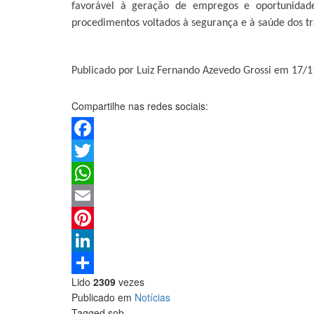
favorável à geração de empregos e oportunidade
procedimentos voltados à segurança e à saúde dos t
Publicado por Luiz Fernando Azevedo Grossi em 17/
Compartilhe nas redes sociais:
Facebook
Twitter
WhatsApp
Email
Pinterest
LinkedIn
Lido
2309
vezes
Share
Publicado em
Notícias
Tagged sob