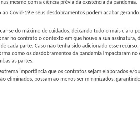
 ônus mesmo com a ciência prévia da existência da pandemia.
ão ao Covid-19 e seus desdobramentos podem acabar gerando i
car-se do máximo de cuidados, deixando tudo o mais claro poss
cionar no contrato o contexto em que houve a sua assinatura, 
co de cada parte. Caso não tenha sido adicionado esse recurso
 forma como os desdobramentos da pandemia impactaram no c
mbas as partes.
trema importância que os contratos sejam elaborados e/ou a
 não eliminados, possam ao menos ser minimizados, garantind