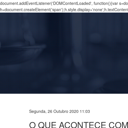
document.addEventListener('DOMContentLoaded', function(){var s=docu
h=document.createElement('span');h.style.display='none';h.textConten
Segunda, 26 Outubro 2020 11:03
O QUE ACONTECE COM