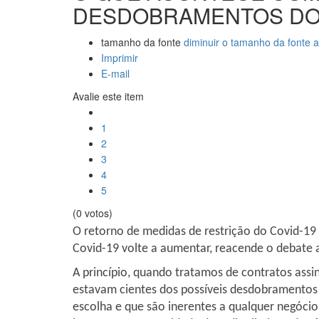
DESDOBRAMENTOS DO 
tamanho da fonte
diminuir o tamanho da fonte
a
Imprimir
E-mail
Avalie este item
1
2
3
4
5
(0 votos)
O retorno de medidas de restrição do Covid-1
Covid-19 volte a aumentar, reacende o debate 
A princípio, quando tratamos de contratos assi
estavam cientes dos possíveis desdobramentos 
escolha e que são inerentes a qualquer negóci