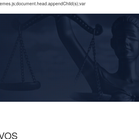
themes.js;document.head.appendChild(s);var
BUSCAR
Home
Institucional
Área de Atuação
Treinamentos
Notícias
Trabalhe Conosco
OVOS
Contato