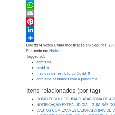
Twitter
WhatsApp
Email
Pinterest
LinkedIn
Lido
2274
vezes
Última modificação em Segunda, 26 
Share
Publicado em
Notícias
Tagged sob
contratos
covid19
medidas de restrição do Covid19
contratos assinados com a pandemia
Itens relacionados (por tag)
COMO ESCOLHER UMA PLATAFORMA DE ASS
NOTIFICAÇÃO EXTRAJUDICIAL: GUIA RÁPIDO
GASTOS COM EXAMES LABORATORIAIS DE C