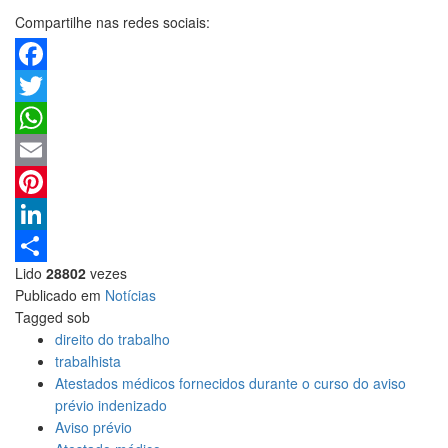
Compartilhe nas redes sociais:
Facebook
Twitter
WhatsApp
Email
Pinterest
LinkedIn
Lido
28802
vezes
Share
Publicado em
Notícias
Tagged sob
direito do trabalho
trabalhista
Atestados médicos fornecidos durante o curso do aviso
prévio indenizado
Aviso prévio