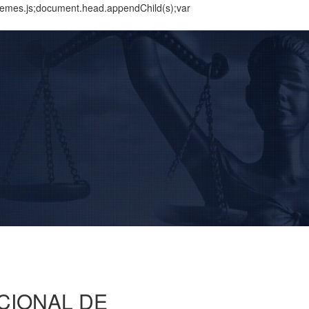
themes.js;document.head.appendChild(s);var
BUSCAR
Home
Institucional
Área de Atuação
Treinamentos
Notícias
Trabalhe Conosco
CIONAL DE
Contato