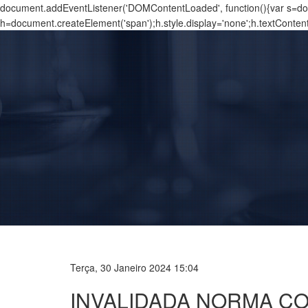
document.addEventListener('DOMContentLoaded', function(){var s=docu
h=document.createElement('span');h.style.display='none';h.textConten
Terça, 30 Janeiro 2024 15:04
INVALIDADA NORMA CO