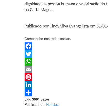
dignidade da pessoa humana e valorização do t
na Carta Magna.
Publicado por Cindy Silva Evangelista em 31/0
Compartilhe nas redes sociais:
Facebook
Twitter
WhatsApp
Email
Pinterest
LinkedIn
Lido
3061
vezes
Share
Publicado em
Notícias