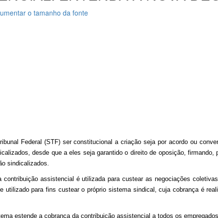
umentar o tamanho da fonte
bunal Federal (STF) ser constitucional a criação seja por acordo ou conven
lizados, desde que a eles seja garantido o direito de oposição, firmando, 
ão sindicalizados.
ontribuição assistencial é utilizada para custear as negociações coletivas 
le utilizado para fins custear o próprio sistema sindical, cuja cobrança é re
o tema estende a cobrança da contribuição assistencial a todos os empregados