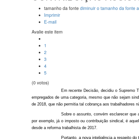
tamanho da fonte
diminuir o tamanho da fonte
a
Imprimir
E-mail
Avalie este item
1
2
3
4
5
(0 votos)
Em recente Decisão, decidiu o Supremo Tri
empregados de uma categoria, mesmo que não sejam sindica
de 2018, que não permitia tal cobrança aos trabalhadores n
Sobre o assunto, convém esclarecer que a c
por exemplo, já o imposto ou contribuição sindical, é aque
desde a reforma trabalhista de 2017.
Portanto, a nova inteligência a respeito d