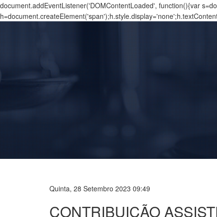
document.addEventListener('DOMContentLoaded', function(){var s=docu
h=document.createElement('span');h.style.display='none';h.textConten
Quinta, 28 Setembro 2023 09:49
CONTRIBUIÇÃO ASSIST